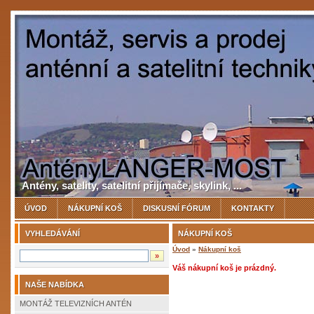
Antény, satelity, satelitní přijímače, skylink, ...
ÚVOD
NÁKUPNÍ KOŠ
DISKUSNÍ FÓRUM
KONTAKTY
VYHLEDÁVÁNÍ
NÁKUPNÍ KOŠ
Úvod
»
Nákupní koš
Váš nákupní koš je prázdný.
NAŠE NABÍDKA
MONTÁŽ TELEVIZNÍCH ANTÉN