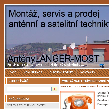
Antény, satelity, satelitní přijímače, skylink, ...
ÚVOD
NÁKUPNÍ KOŠ
DISKUSNÍ FÓRUM
KONTAKTY
VYHLEDÁVÁNÍ
MONTÁŽ SATELITNÍCH ROZVODŮ N
Úvod
»
FOTOGALERIE
»
Montáž satelitn
Výrobní 
příjem Sk
NAŠE NABÍDKA
Záruka:
2
Dostupn
MONTÁŽ TELEVIZNÍCH ANTÉN