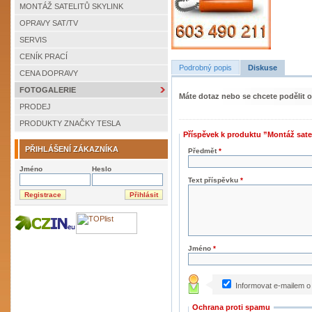
MONTÁŽ SATELITŮ SKYLINK
OPRAVY SAT/TV
SERVIS
CENÍK PRACÍ
Podrobný popis
Diskuse
CENA DOPRAVY
FOTOGALERIE
Máte dotaz nebo se chcete podělit 
PRODEJ
PRODUKTY ZNAČKY TESLA
Příspěvek k produktu ”Montáž sate
PŘIHLÁŠENÍ ZÁKAZNÍKA
Předmět
*
Jméno
Heslo
Text příspěvku
*
Jméno
*
Informovat e-mailem o
Ochrana proti spamu