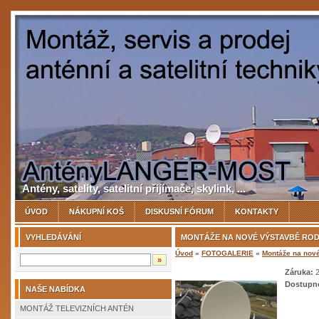
Antény, satelity, satelitní přijímače, skylink, ...
ÚVOD
NÁKUPNÍ KOŠ
DISKUSNÍ FÓRUM
KONTAKTY
VYHLEDÁVÁNÍ
MONTÁŽE NA NOVÉ VÝSTAVBĚ ROD
Úvod
»
FOTOGALERIE
»
Montáže na nové
Záruka:
2
Dostupn
NAŠE NABÍDKA
MONTÁŽ TELEVIZNÍCH ANTÉN