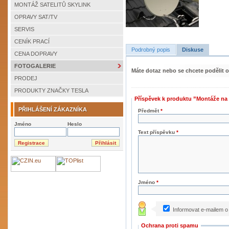
MONTÁŽ SATELITŮ SKYLINK
OPRAVY SAT/TV
SERVIS
CENÍK PRACÍ
Podrobný popis
Diskuse
CENA DOPRAVY
FOTOGALERIE
Máte dotaz nebo se chcete podělit 
PRODEJ
PRODUKTY ZNAČKY TESLA
Příspěvek k produktu ”Montáže na
PŘIHLÁŠENÍ ZÁKAZNÍKA
Předmět
*
Jméno
Heslo
Text příspěvku
*
Jméno
*
Informovat e-mailem o
Ochrana proti spamu